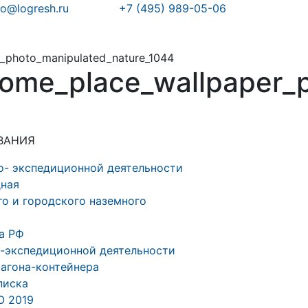
fo@logresh.ru
+7 (495) 989-05-06
r_photo_manipulated_nature_1044
some_place_wallpaper_
ВАНИЯ
о- экспедиционной деятельности
дная
о и городского наземного
а РФ
о-экспедиционной деятельности
вагона-контейнера
писка
О 2019