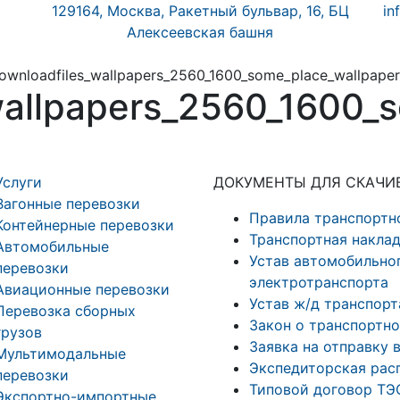
129164, Москва, Ракетный бульвар, 16, БЦ
in
Алексеевская башня
ownloadfiles_wallpapers_2560_1600_some_place_wallpape
wallpapers_2560_1600_
Услуги
ДОКУМЕНТЫ ДЛЯ СКАЧИ
Вагонные перевозки
Правила транспортн
Контейнерные перевозки
Транспортная накла
Автомобильные
Устав автомобильног
перевозки
электротранспорта
Авиационные перевозки
Устав ж/д транспорт
Перевозка сборных
Закон о транспортн
грузов
Заявка на отправку 
Мультимодальные
Экспедиторская рас
перевозки
Типовой договор ТЭ
Экспортно-импортные