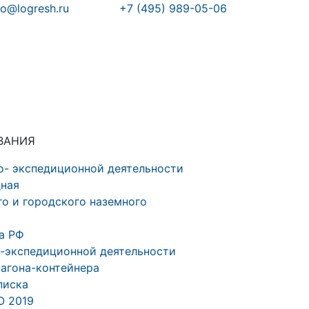
fo@logresh.ru
+7 (495) 989-05-06
ВАНИЯ
о- экспедиционной деятельности
дная
о и городского наземного
а РФ
о-экспедиционной деятельности
вагона-контейнера
писка
О 2019