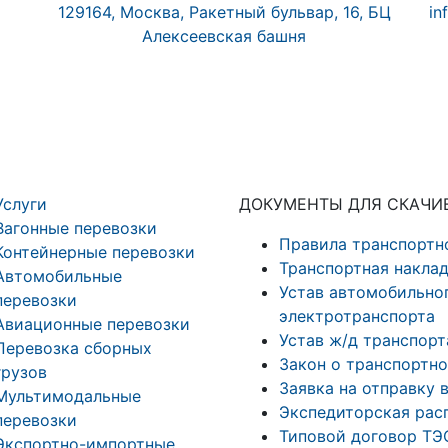
129164, Москва, Ракетный бульвар, 16, БЦ
in
Алексеевская башня
Услуги
ДОКУМЕНТЫ ДЛЯ СКАЧИ
Вагонные перевозки
Правила транспортн
Контейнерные перевозки
Транспортная накла
Автомобильные
Устав автомобильног
перевозки
электротранспорта
Авиационные перевозки
Устав ж/д транспорт
Перевозка сборных
Закон о транспортн
грузов
Заявка на отправку 
Мультимодальные
Экспедиторская рас
перевозки
Типовой договор ТЭ
Экспортно-импортные