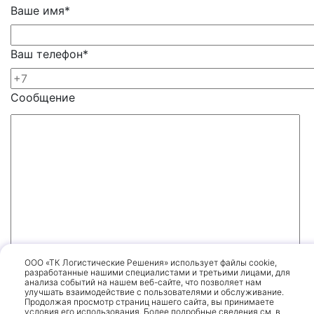
Ваше имя
*
Ваш телефон
*
Сообщение
ООО «ТК Логистические Решения» использует файлы cookie,
разработанные нашими специалистами и третьими лицами, для
анализа событий на нашем веб-сайте, что позволяет нам
улучшать взаимодействие с пользователями и обслуживание.
Я даю согласие на обработку
персональных
Продолжая просмотр страниц нашего сайта, вы принимаете
условия его использования. Более подробные сведения см. в